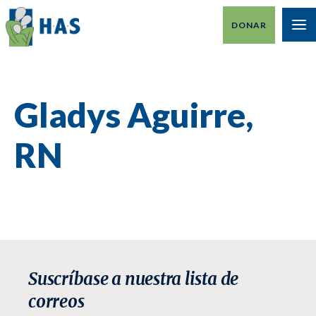
Ir
DONAR
al
M
contenido
PR
Gladys Aguirre,
RN
Suscríbase a nuestra lista de
correos