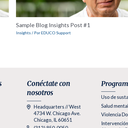
Sample Blog Insights Post #1
Insights
/ Por
EDUCO Support
s
Conéctate con
Program
nosotros
Uso de sust
Salud menta
Headquarters // West
4734 W. Chicago Ave.
Violencia D
Chicago, IL 60651
Intervención
Teléfono:
(312) 850-0050