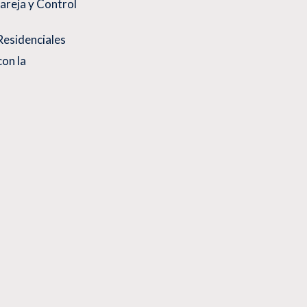
areja y Control
esidenciales
con la