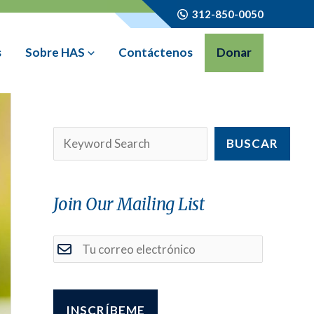
312-850-0050
s
Sobre HAS
Contáctenos
Donar
BUSCAR
Join Our Mailing List
Correo electrónico
(Requerido)
CAPTCHA