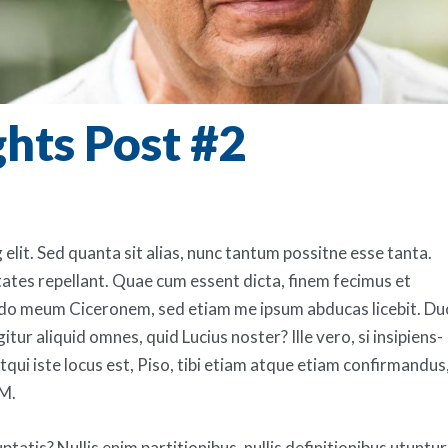
ghts Post #2
elit. Sed quanta sit alias, nunc tantum possitne esse tanta.
itates repellant. Quae cum essent dicta, finem fecimus et
odo meum Ciceronem, sed etiam me ipsum abducas licebit. Du
ur aliquid omnes, quid Lucius noster? Ille vero, si insipiens-
ui iste locus est, Piso, tibi etiam atque etiam confirmandus
 M.
ptatis? Nullis enim partitionibus, nullis definitionibus utuntur