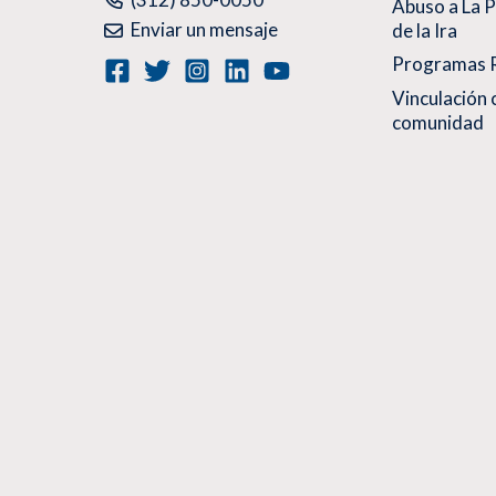
Abuso a La P
Enviar un mensaje
de la Ira
Programas R
Vinculación 
comunidad