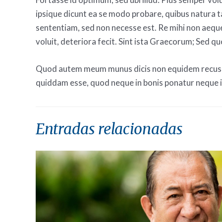
ipsique dicunt ea se modo probare, quibus natura ta
sententiam, sed non necesse est. Re mihi non aeque s
voluit, deteriora fecit. Sint ista Graecorum; Sed q
Quod autem meum munus dicis non equidem recuso, 
quiddam esse, quod neque in bonis ponatur neque in
Entradas relacionadas