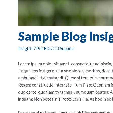
Sample Blog Insi
Insights
/ Por
EDUCO Support
Lorem ipsum dolor sit amet, consectetur adipiscing 
Itaque eos id agere, ut a se dolores, morbos, debil
ambulandi et disputandi. Quem si tenueris, non m
Reges: constructio interrete. Tum Piso: Quoniam igit
quo certe, quoniam tyrannus -, numquam beatus; Atq
inquam; Non potes, nisi retexueris illa. At hoc in eo
Fortasse id optimum, sed ubi illud: Plus semper volu