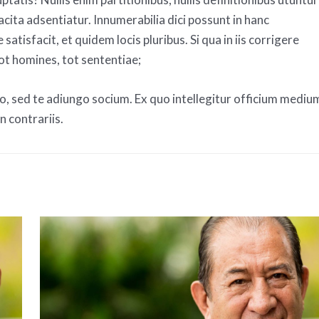
cita adsentiatur. Innumerabilia dici possunt in hanc
atisfacit, et quidem locis pluribus. Si qua in iis corrigere
uot homines, tot sententiae;
sed te adiungo socium. Ex quo intellegitur officium mediu
 contrariis.