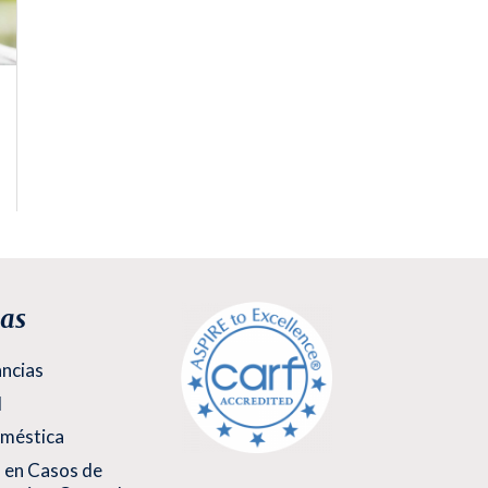
as
ancias
l
oméstica
 en Casos de