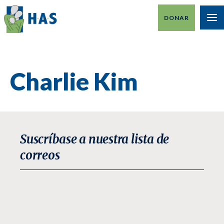
Ir
DONAR
al
M
contenido
PR
Charlie Kim
Suscríbase a nuestra lista de
correos